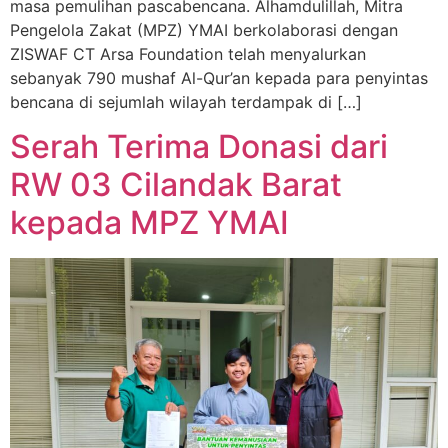
masa pemulihan pascabencana. Alhamdulillah, Mitra
Pengelola Zakat (MPZ) YMAI berkolaborasi dengan
ZISWAF CT Arsa Foundation telah menyalurkan
sebanyak 790 mushaf Al-Qur’an kepada para penyintas
bencana di sejumlah wilayah terdampak di […]
Serah Terima Donasi dari
RW 03 Cilandak Barat
kepada MPZ YMAI