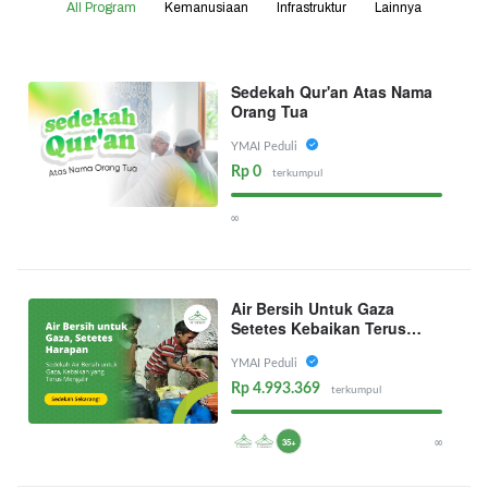
All Program
Kemanusiaan
Infrastruktur
Lainnya
Sedekah Qur'an Atas Nama
Orang Tua
YMAI Peduli
Rp 0
terkumpul
∞
Air Bersih Untuk Gaza
Setetes Kebaikan Terus
Mengalir
YMAI Peduli
Rp 4.993.369
terkumpul
∞
35+