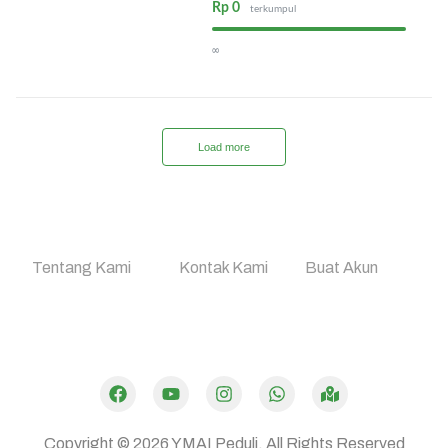
Rp 0
terkumpul
∞
Load more
Tentang Kami
Kontak Kami
Buat Akun
Dibuat oleh
Mulaiweb.com
Donasii.com
dan
Mitra Fundraising
–
Digital Fundraising
Copyright © 2026
YMAI Peduli.
All Rights Reserved