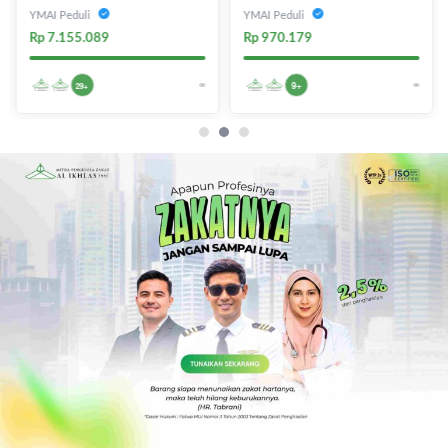
Peduli
YMAI Peduli
YMAI Peduli
Rp 7.155.089
Rp 970.179
∞
∞
9+
29+