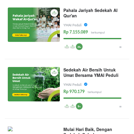
Pahala Jariyah Sedekah Al
Qur'an
YMAI Peduli
Rp 7.155.089
terkumpul
∞
29+
Sedekah Air Bersih Untuk
Umat Bersama YMAI Peduli
YMAI Peduli
Rp 970.179
terkumpul
∞
9+
Mulai Hari Baik, Dengan