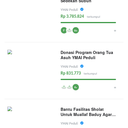
Sedekah Subuh
YMAI Peduli
Rp 3.785.824
terkumpul
∞
F
53+
Donasi Program Orang Tua
Asuh YMAI Peduli
YMAI Peduli
Rp 831.773
terkumpul
∞
4+
Bantu Fasilitas Sholat
Untuk Muallaf Baduy Agar
Beribadah Dengan Nyaman
YMAI Peduli