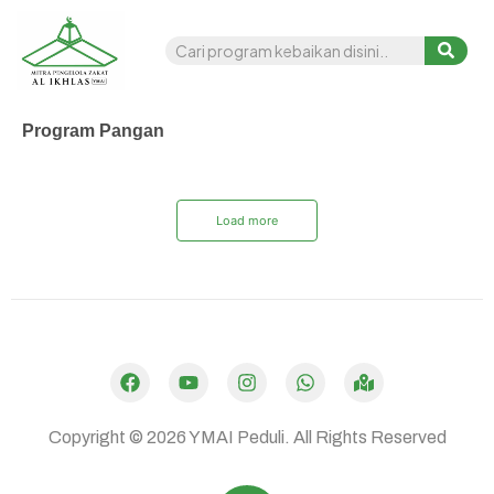
Program Pangan
Load more
Dibuat oleh
Mulaiweb.com
Donasii.com
dan
Mitra Fundraising
–
Digital Fundraising
Copyright © 2026
YMAI Peduli.
All Rights Reserved