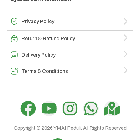
Privacy Policy
Return & Refund Policy
Delivery Policy
Terms & Conditions
Dibuat oleh
Mulaiweb.com
Donasii.com
dan
Mitra Fundraising
–
Digital Fundraising
Copyright © 2026
YMAI Peduli.
All Rights Reserved