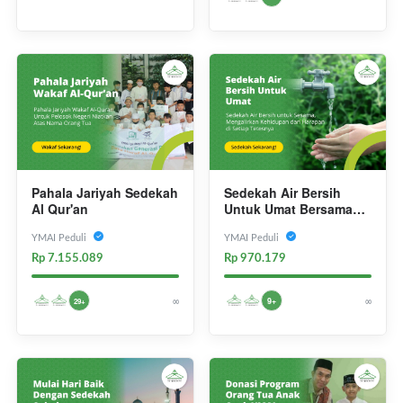
Pahala Jariyah Sedekah
Sedekah Air Bersih
Al Qur'an
Untuk Umat Bersama
YMAI Peduli
YMAI Peduli
YMAI Peduli
Rp 7.155.089
Rp 970.179
∞
∞
9+
29+