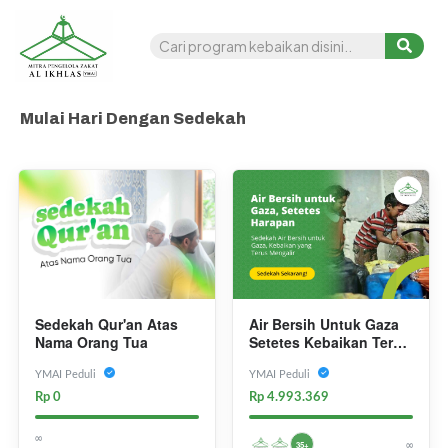
Mulai Hari Dengan Sedekah
Air Bersih Untuk Gaza
Sedekah Qur'an Atas
Setetes Kebaikan Terus
Nama Orang Tua
Mengalir
YMAI Peduli
YMAI Peduli
Rp 4.993.369
Rp 0
∞
∞
35+