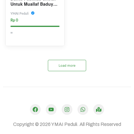
Untuk Muallaf Baduy
Agar Beribadah Dengan
Nyaman
YMAI Peduli
Rp 0
∞
Load more
Dibuat oleh
Mulaiweb.com
Donasii.com
dan
Mitra Fundraising
–
Digital Fundraising
Copyright © 2026
YMAI Peduli.
All Rights Reserved