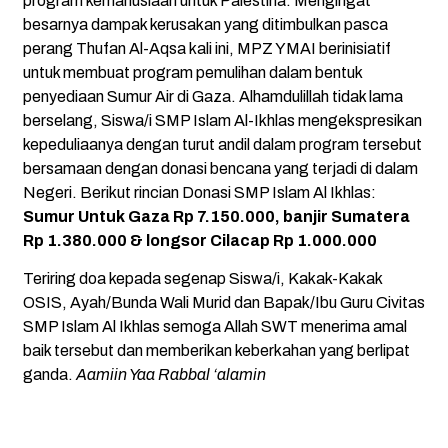
program kemanusiaan untuk Palestina. Mengingat
besarnya dampak kerusakan yang ditimbulkan pasca
perang Thufan Al-Aqsa kali ini, MPZ YMAI berinisiatif
untuk membuat program pemulihan dalam bentuk
penyediaan Sumur Air di Gaza. Alhamdulillah tidak lama
berselang, Siswa/i SMP Islam Al-Ikhlas mengekspresikan
kepeduliaanya dengan turut andil dalam program tersebut
bersamaan dengan donasi bencana yang terjadi di dalam
Negeri. Berikut rincian Donasi SMP Islam Al Ikhlas:
Sumur Untuk Gaza Rp 7.150.000, banjir Sumatera
Rp 1.380.000 & longsor Cilacap Rp 1.000.000
Teriring doa kepada segenap Siswa/i, Kakak-Kakak
OSIS, Ayah/Bunda Wali Murid dan Bapak/Ibu Guru Civitas
SMP Islam Al Ikhlas semoga Allah SWT menerima amal
baik tersebut dan memberikan keberkahan yang berlipat
ganda.
Aamiin Yaa Rabbal ‘alamin
Dibuat oleh
Mulaiweb.com
dan
Donasii.com