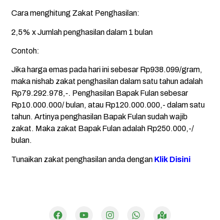
Cara menghitung Zakat Penghasilan:
2,5% x Jumlah penghasilan dalam 1 bulan
Contoh:
Jika harga emas pada hari ini sebesar Rp938.099/gram,
maka nishab zakat penghasilan dalam satu tahun adalah
Rp79.292.978,-. Penghasilan Bapak Fulan sebesar
Rp10.000.000/ bulan, atau Rp120.000.000,- dalam satu
tahun. Artinya penghasilan Bapak Fulan sudah wajib
zakat. Maka zakat Bapak Fulan adalah Rp250.000,-/
bulan.
Tunaikan zakat penghasilan anda dengan
Klik Disini
Dibuat oleh
Mulaiweb.com
dan
Donasii.com