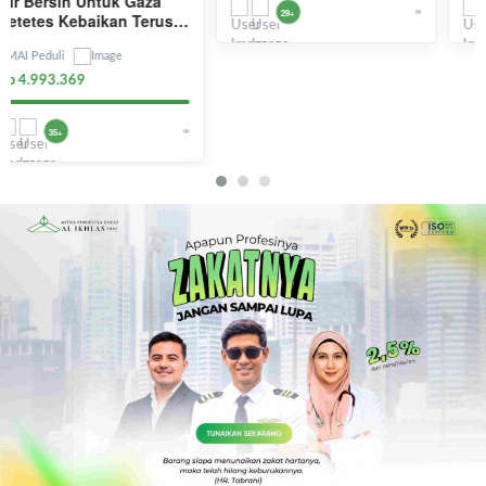
∞
∞
9+
F
53+