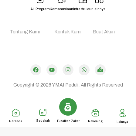
All Program
Kemanusiaan
Infrastruktur
Lainnya
Tentang Kami
Kontak Kami
Buat Akun
Dibuat oleh
Mulaiweb.com
Donasii.com
dan
Mitra Fundraising
–
Digital Fundraising
Copyright © 2026
YMAI Peduli.
All Rights Reserved
Sedekah
Tunaikan Zakat
Beranda
Rekening
Lainnya