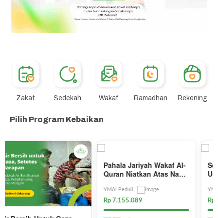
Zakat
Sedekah
Wakaf
Ramadhan
Rekening
Pilih Program Kebaikan
Sedekah Air Bersih Untuk
Mulai Hari Baik, Dengan
Umat Bersama YMAI
Sedekah Subuh
Peduli
YMAI Peduli
YMAI Peduli
Rp 970.179
Rp 3.785.824